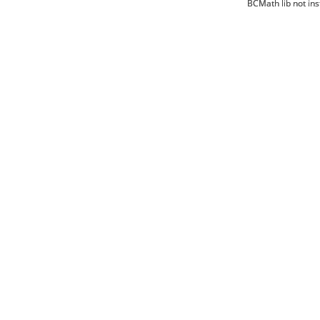
BCMath lib not ins