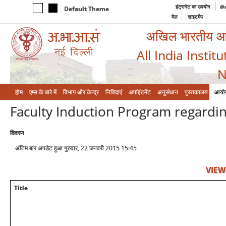
इंट्रानेट का उपयोग
@a
Default Theme
मेल
साइटमैप
अखिल भारतीय आयुर
All India Instit
N
होम
एम्‍स के बारे में
विभाग और केन्‍द्र
निविदाएं
अपॉइंटमेंट
अनुसंधान
पुस्तकालय
आयो
Faculty Induction Program regardi
विवरण
अंतिम बार अपडेट हुआ गुरुवार, 22 जनवरी 2015 15:45
VIEW
Title