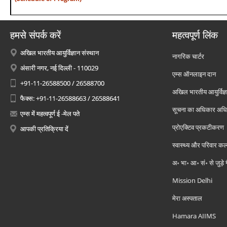
हमसे संपर्क करें
महत्वपूर्ण लिंक
अखिल भारतीय आयुर्विज्ञान संस्थान
नागरिक चार्टर
अंसारी नगर, नई दिल्ली - 110029
एम्स ऑनलाइन दान
+91-11-26588500 / 26588700
अखिल भारतीय आयुर्विज्ञ
फैक्स: +91-11-26588663 / 26588641
सूचना का अधिकार अध
एम्स में महत्वपूर्ण ई -मेल पते
प्रोएक्टिव प्रकटीकरण
आपकी प्रतिक्रिया दें
स्वास्थ्य और परिवार कल
अ॰ भा॰ आ॰ सं॰ से जुड़े
Mission Delhi
मेरा अस्पताल
Hamara AIIMS