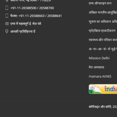
अंसारी नगर, नई दिल्ली - 110029
एम्स ऑनलाइन दान
+91-11-26588500 / 26588700
अखिल भारतीय आयुर्विज्ञ
फैक्स: +91-11-26588663 / 26588641
सूचना का अधिकार अध
एम्स में महत्वपूर्ण ई -मेल पते
प्रोएक्टिव प्रकटीकरण
आपकी प्रतिक्रिया दें
स्वास्थ्य और परिवार कल
अ॰ भा॰ आ॰ सं॰ से जुड़े
Mission Delhi
मेरा अस्पताल
Hamara AIIMS
कॉपीराइट और कॉपी; 2026