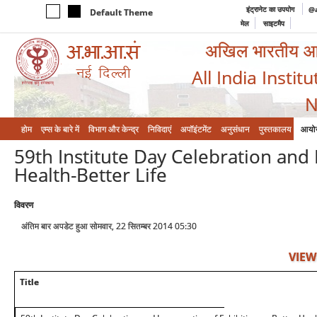
इंट्रानेट का उपयोग
@a
Default Theme
मेल
साइटमैप
अखिल भारतीय आयुर
All India Instit
N
होम
एम्‍स के बारे में
विभाग और केन्‍द्र
निविदाएं
अपॉइंटमेंट
अनुसंधान
पुस्तकालय
आयो
59th Institute Day Celebration and 
Health-Better Life
विवरण
अंतिम बार अपडेट हुआ सोमवार, 22 सितम्बर 2014 05:30
VIEW
Title