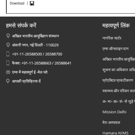
हमसे संपर्क करें
महत्वपूर्ण लिंक
अखिल भारतीय आयुर्विज्ञान संस्थान
नागरिक चार्टर
अंसारी नगर, नई दिल्ली - 110029
एम्स ऑनलाइन दान
+91-11-26588500 / 26588700
अखिल भारतीय आयुर्विज्ञ
फैक्स: +91-11-26588663 / 26588641
सूचना का अधिकार अध
एम्स में महत्वपूर्ण ई -मेल पते
प्रोएक्टिव प्रकटीकरण
आपकी प्रतिक्रिया दें
स्वास्थ्य और परिवार कल
अ॰ भा॰ आ॰ सं॰ से जुड़े
Mission Delhi
मेरा अस्पताल
Hamara AIIMS