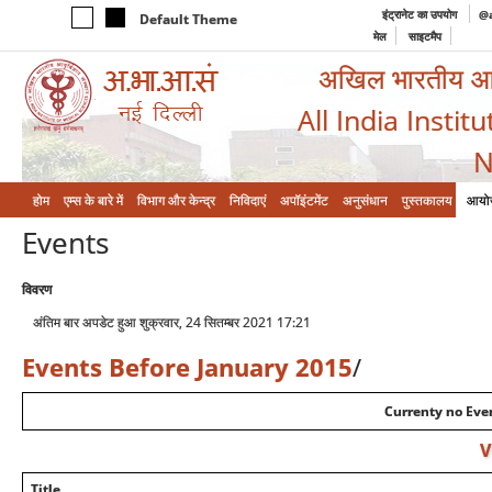
इंट्रानेट का उपयोग
@a
Default Theme
मेल
साइटमैप
अखिल भारतीय आयुर
All India Instit
N
होम
एम्‍स के बारे में
विभाग और केन्‍द्र
निविदाएं
अपॉइंटमेंट
अनुसंधान
पुस्तकालय
आयो
Events
विवरण
अंतिम बार अपडेट हुआ शुक्रवार, 24 सितम्बर 2021 17:21
Events Before January 2015
/
Currenty no Even
V
Title