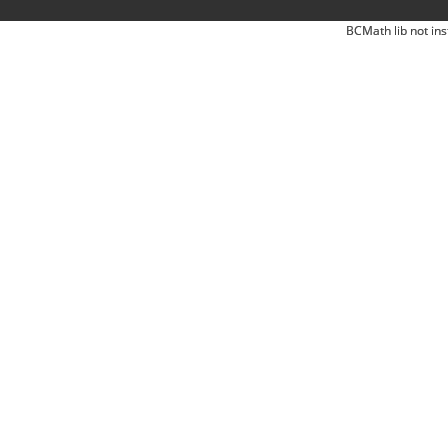
BCMath lib not ins