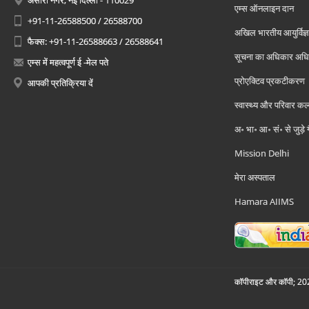
अंसारी नगर, नई दिल्ली - 110029
एम्स ऑनलाइन दान
+91-11-26588500 / 26588700
अखिल भारतीय आयुर्विज्ञ
फैक्स: +91-11-26588663 / 26588641
सूचना का अधिकार अध
एम्स में महत्वपूर्ण ई -मेल पते
प्रोएक्टिव प्रकटीकरण
आपकी प्रतिक्रिया दें
स्वास्थ्य और परिवार कल
अ॰ भा॰ आ॰ सं॰ से जुड़े
Mission Delhi
मेरा अस्पताल
Hamara AIIMS
कॉपीराइट और कॉपी; 2026