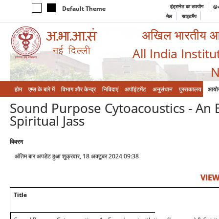
इंट्रानेट का उपयोग
@a
Default Theme
मेल
साइटमैप
अखिल भारतीय आयुर
All India Instit
N
होम
एम्‍स के बारे में
विभाग और केन्‍द्र
निविदाएं
अपॉइंटमेंट
अनुसंधान
पुस्तकालय
आयो
Sound Purpose Cytoacoustics - An 
Spiritual Jass
विवरण
अंतिम बार अपडेट हुआ शुक्रवार, 18 अक्टूबर 2024 09:38
VIEW
Title