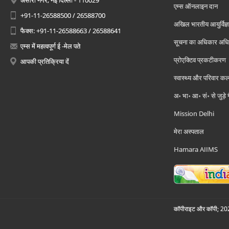
अंसारी नगर, नई दिल्ली - 110029
एम्स ऑनलाइन दान
+91-11-26588500 / 26588700
अखिल भारतीय आयुर्विज्ञ
फैक्स: +91-11-26588663 / 26588641
सूचना का अधिकार अध
एम्स में महत्वपूर्ण ई -मेल पते
प्रोएक्टिव प्रकटीकरण
आपकी प्रतिक्रिया दें
स्वास्थ्य और परिवार कल
अ॰ भा॰ आ॰ सं॰ से जुड़े
Mission Delhi
मेरा अस्पताल
Hamara AIIMS
कॉपीराइट और कॉपी; 2026