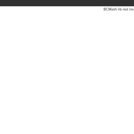
BCMath lib not ins