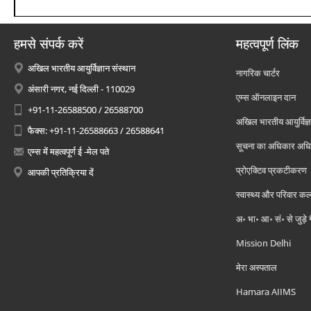
हमसे संपर्क करें
महत्वपूर्ण लिंक
अखिल भारतीय आयुर्विज्ञान संस्थान
नागरिक चार्टर
अंसारी नगर, नई दिल्ली - 110029
एम्स ऑनलाइन दान
+91-11-26588500 / 26588700
अखिल भारतीय आयुर्विज्ञ
फैक्स: +91-11-26588663 / 26588641
सूचना का अधिकार अध
एम्स में महत्वपूर्ण ई -मेल पते
प्रोएक्टिव प्रकटीकरण
आपकी प्रतिक्रिया दें
स्वास्थ्य और परिवार कल
अ॰ भा॰ आ॰ सं॰ से जुड़े
Mission Delhi
मेरा अस्पताल
Hamara AIIMS