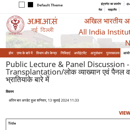
इंट्रानेट का उपयोग
@a
Default Theme
मेल
साइटमैप
अखिल भारतीय आयुर
All India Instit
N
होम
एम्‍स के बारे में
विभाग और केन्‍द्र
निविदाएं
अपॉइंटमेंट
अनुसंधान
पुस्तकालय
आयो
Public Lecture & Panel Discussion 
Transplantation/लोक व्याख्यान एवं पैनल वार्त
भ्रातियाके बारे में
विवरण
अंतिम बार अपडेट हुआ शनिवार, 13 जुलाई 2024 11:33
VIEW
Title