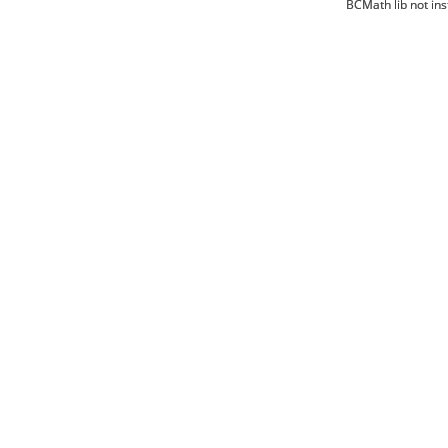
BCMath lib not ins