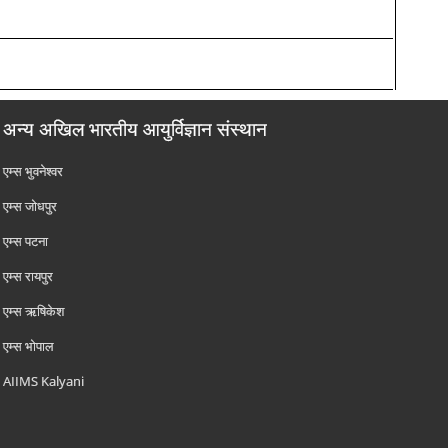
अन्य अखिल भारतीय आयुर्विज्ञान संस्थान
एम्‍स भुवनेश्वर
एम्‍स जोधपुर
एम्‍स पटना
एम्‍स रायपुर
एम्‍स ऋषिकेश
एम्‍स भोपाल
AIIMS Kalyani