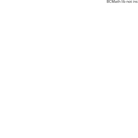
BCMath lib not ins