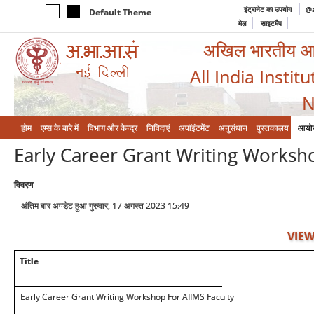
इंट्रानेट का उपयोग
@a
Default Theme
मेल
साइटमैप
अखिल भारतीय आयुर
All India Instit
N
होम
एम्‍स के बारे में
विभाग और केन्‍द्र
निविदाएं
अपॉइंटमेंट
अनुसंधान
पुस्तकालय
आयो
Early Career Grant Writing Worksho
विवरण
अंतिम बार अपडेट हुआ गुरुवार, 17 अगस्त 2023 15:49
VIEW
Title
Early Career Grant Writing Workshop For AIIMS Faculty