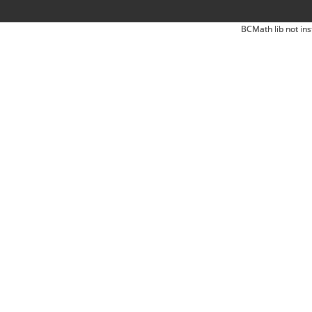
BCMath lib not ins