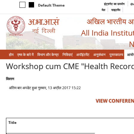
इंट्रानेट का उपयोग
@a
Default Theme
मेल
साइटमैप
अखिल भारतीय आयुर
All India Instit
N
होम
एम्‍स के बारे में
विभाग और केन्‍द्र
निविदाएं
अपॉइंटमेंट
अनुसंधान
पुस्तकालय
आयो
Workshop cum CME "Health Record 
विवरण
अंतिम बार अपडेट हुआ गुरुवार, 13 अप्रैल 2017 15:22
VIEW CONFEREN
Title