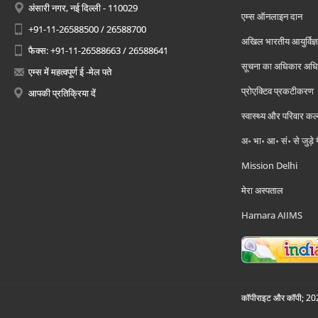
अंसारी नगर, नई दिल्ली - 110029
एम्स ऑनलाइन दान
+91-11-26588500 / 26588700
अखिल भारतीय आयुर्विज्ञ
फैक्स: +91-11-26588663 / 26588641
सूचना का अधिकार अध
एम्स में महत्वपूर्ण ई -मेल पते
प्रोएक्टिव प्रकटीकरण
आपकी प्रतिक्रिया दें
स्वास्थ्य और परिवार कल
अ॰ भा॰ आ॰ सं॰ से जुड़े
Mission Delhi
मेरा अस्पताल
Hamara AIIMS
कॉपीराइट और कॉपी; 2026