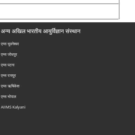
अन्य अखिल भारतीय आयुर्विज्ञान संस्थान
एम्‍स भुवनेश्वर
एम्‍स जोधपुर
एम्‍स पटना
एम्‍स रायपुर
एम्‍स ऋषिकेश
एम्‍स भोपाल
AIIMS Kalyani