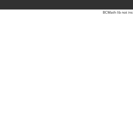
BCMath lib not ins