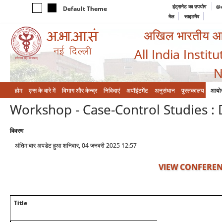
इंट्रानेट का उपयोग
@a
Default Theme
मेल
साइटमैप
अखिल भारतीय आयुर
All India Instit
N
होम
एम्‍स के बारे में
विभाग और केन्‍द्र
निविदाएं
अपॉइंटमेंट
अनुसंधान
पुस्तकालय
आयो
Workshop - Case-Control Studies : 
विवरण
अंतिम बार अपडेट हुआ शनिवार, 04 जनवरी 2025 12:57
VIEW CONFEREN
Title