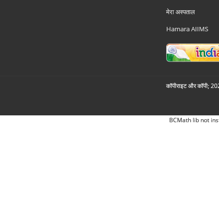
मेरा अस्पताल
Hamara AIIMS
कॉपीराइट और कॉपी; 2026
BCMath lib not ins