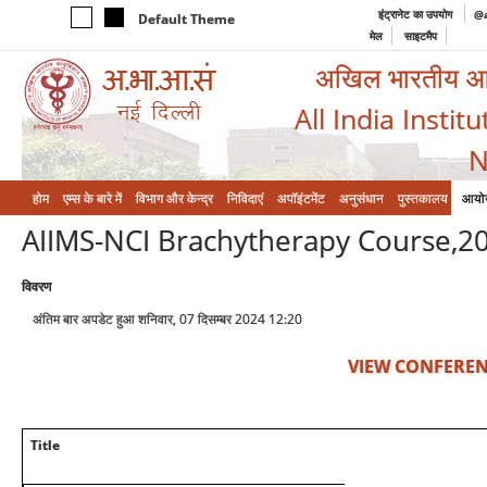
इंट्रानेट का उपयोग
@a
Default Theme
मेल
साइटमैप
अखिल भारतीय आयुर
All India Instit
N
होम
एम्‍स के बारे में
विभाग और केन्‍द्र
निविदाएं
अपॉइंटमेंट
अनुसंधान
पुस्तकालय
आयो
AIIMS-NCI Brachytherapy Course,2
विवरण
अंतिम बार अपडेट हुआ शनिवार, 07 दिसम्बर 2024 12:20
VIEW CONFEREN
Title