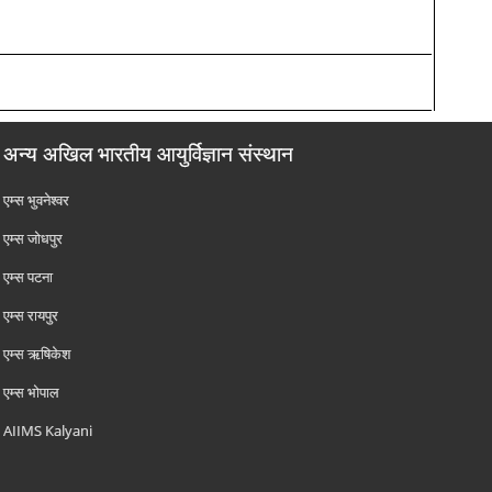
अन्य अखिल भारतीय आयुर्विज्ञान संस्थान
एम्‍स भुवनेश्वर
एम्‍स जोधपुर
एम्‍स पटना
एम्‍स रायपुर
एम्‍स ऋषिकेश
एम्‍स भोपाल
AIIMS Kalyani