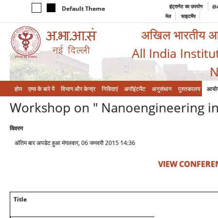
इंट्रानेट का उपयोग
@a
Default Theme
मेल
साइटमैप
अखिल भारतीय आयुर
All India Instit
N
होम
एम्‍स के बारे में
विभाग और केन्‍द्र
निविदाएं
अपॉइंटमेंट
अनुसंधान
पुस्तकालय
आयो
Workshop on " Nanoengineering in
विवरण
अंतिम बार अपडेट हुआ मंगलवार, 06 जनवरी 2015 14:36
VIEW CONFERE
Title