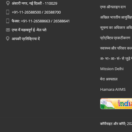
अंसारी नगर, नई दिल्ली - 110029
एम्स ऑनलाइन दान
+91-11-26588500 / 26588700
अखिल भारतीय आयुर्विज्ञ
फैक्स: +91-11-26588663 / 26588641
सूचना का अधिकार अध
एम्स में महत्वपूर्ण ई -मेल पते
प्रोएक्टिव प्रकटीकरण
आपकी प्रतिक्रिया दें
स्वास्थ्य और परिवार कल
अ॰ भा॰ आ॰ सं॰ से जुड़े
Mission Delhi
मेरा अस्पताल
Hamara AIIMS
कॉपीराइट और कॉपी; 2026