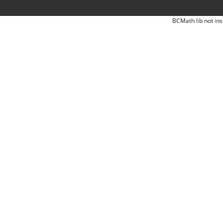
BCMath lib not ins