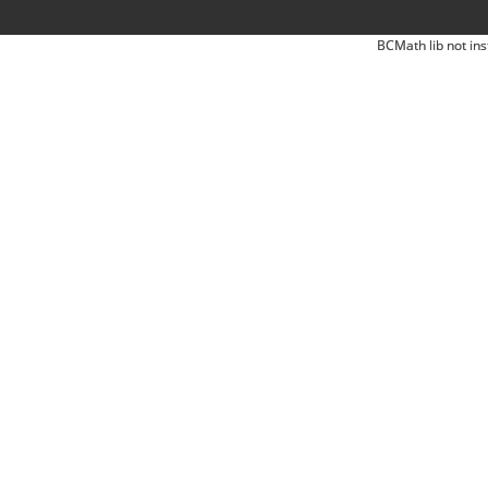
BCMath lib not ins