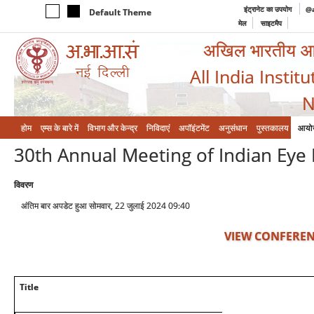
इंट्रानेट का उपयोग
@a
Default Theme
मेल
साइटमैप
अखिल भारतीय आयुर
All India Instit
N
होम
एम्‍स के बारे में
विभाग और केन्‍द्र
निविदाएं
अपॉइंटमेंट
अनुसंधान
पुस्तकालय
आयो
30th Annual Meeting of Indian Eye
विवरण
अंतिम बार अपडेट हुआ सोमवार, 22 जुलाई 2024 09:40
VIEW CONFEREN
Title