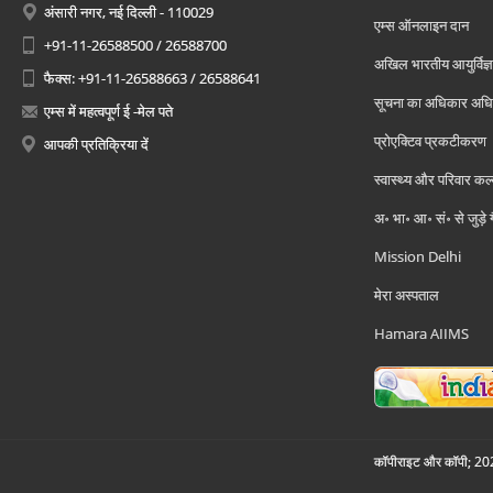
अंसारी नगर, नई दिल्ली - 110029
एम्स ऑनलाइन दान
+91-11-26588500 / 26588700
अखिल भारतीय आयुर्विज्ञ
फैक्स: +91-11-26588663 / 26588641
सूचना का अधिकार अध
एम्स में महत्वपूर्ण ई -मेल पते
प्रोएक्टिव प्रकटीकरण
आपकी प्रतिक्रिया दें
स्वास्थ्य और परिवार कल
अ॰ भा॰ आ॰ सं॰ से जुड़े
Mission Delhi
मेरा अस्पताल
Hamara AIIMS
कॉपीराइट और कॉपी; 2026