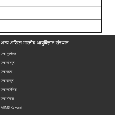
अन्य अखिल भारतीय आयुर्विज्ञान संस्थान
एम्‍स भुवनेश्वर
एम्‍स जोधपुर
एम्‍स पटना
एम्‍स रायपुर
एम्‍स ऋषिकेश
एम्‍स भोपाल
AIIMS Kalyani