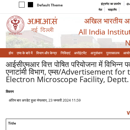
इंट्रानेट का उपयोग
@a
Default Theme
मेल
साइटमैप
अखिल भारतीय आयुर
All India Instit
N
होम
एम्‍स के बारे में
विभाग और केन्‍द्र
निविदाएं
अपॉइंटमेंट
अनुसंधान
पुस्तकालय
आयो
आईसीएमआर वित्त पोषित परियोजना में विभिन्न पदों
एनाटांमी विभाग, एम्स/Advertisement fo
Electron Microscope Facility, Deptt
विवरण
अंतिम बार अपडेट हुआ मंगलवार, 23 जनवरी 2024 11:59
V
Title