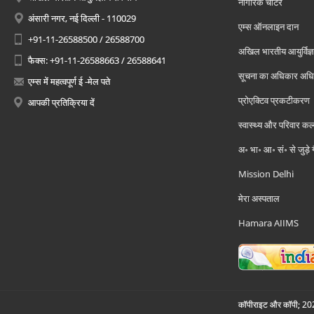
नागरिक चार्टर
अंसारी नगर, नई दिल्ली - 110029
एम्स ऑनलाइन दान
+91-11-26588500 / 26588700
अखिल भारतीय आयुर्विज्ञ
फैक्स: +91-11-26588663 / 26588641
सूचना का अधिकार अध
एम्स में महत्वपूर्ण ई -मेल पते
प्रोएक्टिव प्रकटीकरण
आपकी प्रतिक्रिया दें
स्वास्थ्य और परिवार कल
अ॰ भा॰ आ॰ सं॰ से जुड़े
Mission Delhi
मेरा अस्पताल
Hamara AIIMS
कॉपीराइट और कॉपी; 2026