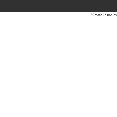
BCMath lib not ins