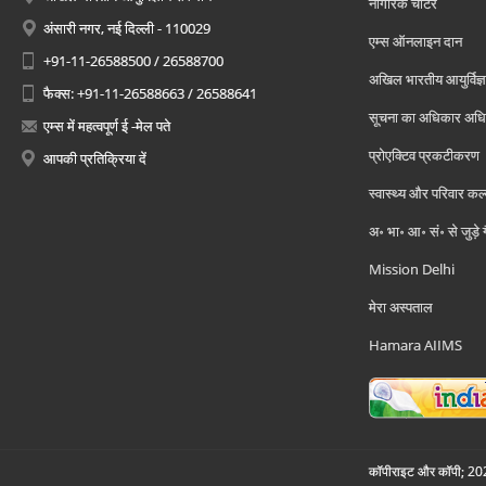
नागरिक चार्टर
अंसारी नगर, नई दिल्ली - 110029
एम्स ऑनलाइन दान
+91-11-26588500 / 26588700
अखिल भारतीय आयुर्विज्ञ
फैक्स: +91-11-26588663 / 26588641
सूचना का अधिकार अध
एम्स में महत्वपूर्ण ई -मेल पते
प्रोएक्टिव प्रकटीकरण
आपकी प्रतिक्रिया दें
स्वास्थ्य और परिवार कल
अ॰ भा॰ आ॰ सं॰ से जुड़े
Mission Delhi
मेरा अस्पताल
Hamara AIIMS
कॉपीराइट और कॉपी; 2026