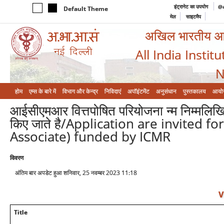
इंट्रानेट का उपयोग
@a
Default Theme
मेल
साइटमैप
अखिल भारतीय आयुर
All India Instit
N
होम
एम्‍स के बारे में
विभाग और केन्‍द्र
निविदाएं
अपॉइंटमेंट
अनुसंधान
पुस्तकालय
आयो
आईसीएमआर वित्तपोषित परियोजना न्म निम्मलिख
किए जाते है/Application are invited 
Associate) funded by ICMR
विवरण
अंतिम बार अपडेट हुआ शनिवार, 25 नवम्बर 2023 11:18
V
Title