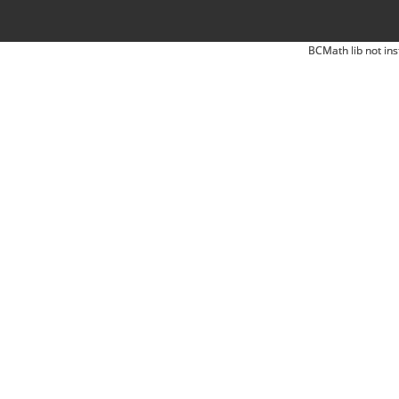
BCMath lib not ins