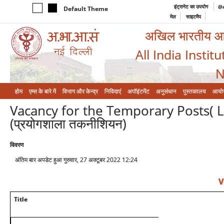
इंट्रानेट का उपयोग
@a
Default Theme
मेल
साइटमैप
अखिल भारतीय आयुर
All India Instit
N
होम
एम्‍स के बारे में
विभाग और केन्‍द्र
निविदाएं
अपॉइंटमेंट
अनुसंधान
पुस्तकालय
आयो
Vacancy for the Temporary Posts( Lab.
(प्रयोगशाला तकनीशियन)
विवरण
अंतिम बार अपडेट हुआ गुरुवार, 27 अक्टूबर 2022 12:24
V
Title