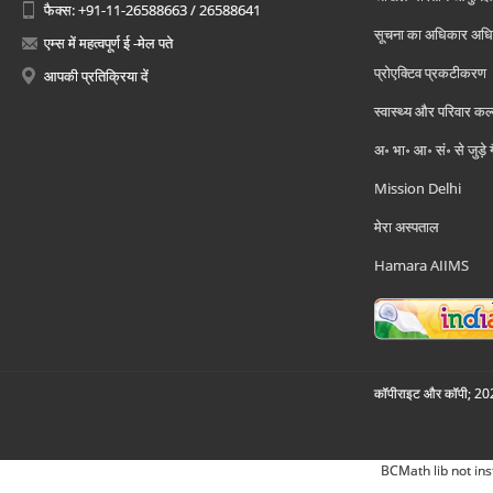
फैक्स: +91-11-26588663 / 26588641
सूचना का अधिकार अध
एम्स में महत्वपूर्ण ई -मेल पते
प्रोएक्टिव प्रकटीकरण
आपकी प्रतिक्रिया दें
स्वास्थ्य और परिवार कल
अ॰ भा॰ आ॰ सं॰ से जुड़े
Mission Delhi
मेरा अस्पताल
Hamara AIIMS
कॉपीराइट और कॉपी; 2026
BCMath lib not ins