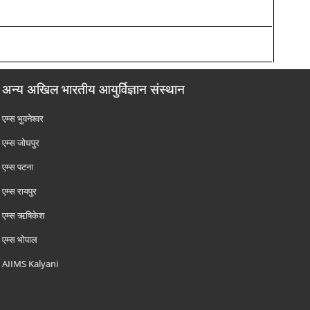
अन्य अखिल भारतीय आयुर्विज्ञान संस्थान
एम्‍स भुवनेश्वर
एम्‍स जोधपुर
एम्‍स पटना
एम्‍स रायपुर
एम्‍स ऋषिकेश
एम्‍स भोपाल
AIIMS Kalyani