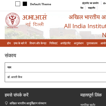
इंट्रानेट का उपयोग
@a
Default Theme
मेल
साइटमैप
अखिल भारतीय आयुर
All India Instit
N
होम
एम्‍स के बारे में
विभाग और केन्‍द्र
निविदाएं
अपॉइंटमेंट
अनुसंधान
पुस्तकालय
आयो
संकाय
नाम
डॉ. आरती विज
हमसे संपर्क करें
महत्वपूर्ण लिंक
अखिल भारतीय आयुर्विज्ञान संस्थान
नागरिक चार्टर