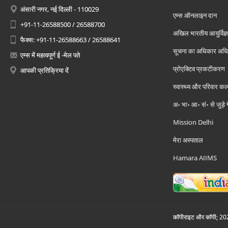
अंसारी नगर, नई दिल्ली - 110029
एम्स ऑनलाइन दान
+91-11-26588500 / 26588700
अखिल भारतीय आयुर्विज्ञ
फैक्स: +91-11-26588663 / 26588641
सूचना का अधिकार अध
एम्स में महत्वपूर्ण ई -मेल पते
प्रोएक्टिव प्रकटीकरण
आपकी प्रतिक्रिया दें
स्वास्थ्य और परिवार कल
अ॰ भा॰ आ॰ सं॰ से जुड़े
Mission Delhi
मेरा अस्पताल
Hamara AIIMS
कॉपीराइट और कॉपी; 2026