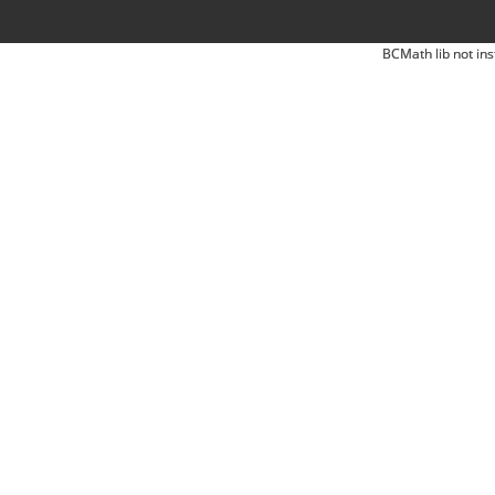
BCMath lib not ins