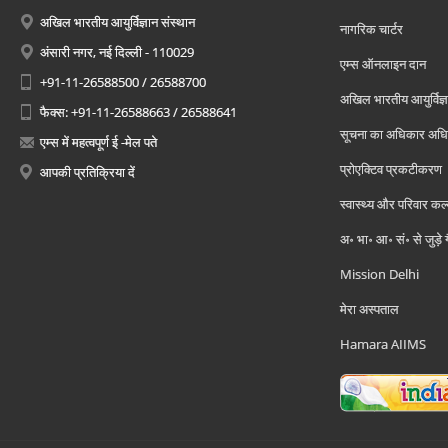
अखिल भारतीय आयुर्विज्ञान संस्थान
नागरिक चार्टर
अंसारी नगर, नई दिल्ली - 110029
एम्स ऑनलाइन दान
+91-11-26588500 / 26588700
अखिल भारतीय आयुर्विज्ञ
फैक्स: +91-11-26588663 / 26588641
सूचना का अधिकार अध
एम्स में महत्वपूर्ण ई -मेल पते
प्रोएक्टिव प्रकटीकरण
आपकी प्रतिक्रिया दें
स्वास्थ्य और परिवार कल
अ॰ भा॰ आ॰ सं॰ से जुड़े
Mission Delhi
मेरा अस्पताल
Hamara AIIMS