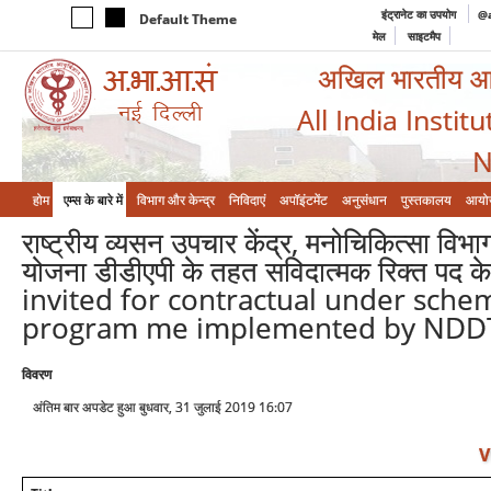
इंट्रानेट का उपयोग
@a
Default Theme
मेल
साइटमैप
अखिल भारतीय आयुर
All India Instit
N
होम
एम्‍स के बारे में
विभाग और केन्‍द्र
निविदाएं
अपॉइंटमेंट
अनुसंधान
पुस्तकालय
आयो
राष्ट्रीय व्यसन उपचार केंद्र, मनोचिकित्सा विभा
योजना डीडीएपी के तहत सविदात्मक रिक्त पद क
invited for contractual under sche
program me implemented by NDDTC
विवरण
अंतिम बार अपडेट हुआ बुधवार, 31 जुलाई 2019 16:07
V