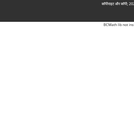
कॉपीराइट और कॉपी; 2026
BCMath lib not ins