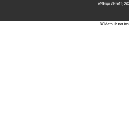
कॉपीराइट और कॉपी; 2026
BCMath lib not ins