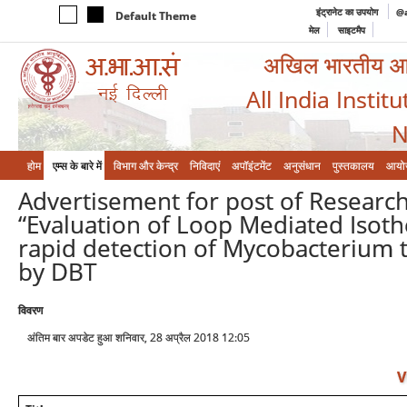
इंट्रानेट का उपयोग
@a
Default Theme
मेल
साइटमैप
अखिल भारतीय आयुर
All India Instit
N
होम
एम्‍स के बारे में
विभाग और केन्‍द्र
निविदाएं
अपॉइंटमेंट
अनुसंधान
पुस्तकालय
आयो
Advertisement for post of Research 
“Evaluation of Loop Mediated Isoth
rapid detection of Mycobacterium t
by DBT
विवरण
अंतिम बार अपडेट हुआ शनिवार, 28 अप्रैल 2018 12:05
V