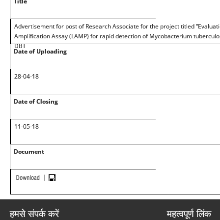
Title
Advertisement for post of Research Associate for the project titled “Evalua
Amplification Assay (LAMP) for rapid detection of Mycobacterium tuberculos
DBT
Date of Uploading
28-04-18
Date of Closing
11-05-18
Document
हमसे संपर्क करें
महत्वपूर्ण लिंक