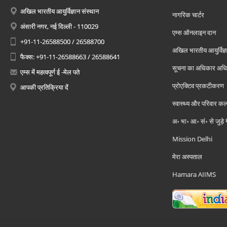
अखिल भारतीय आयुर्विज्ञान संस्थान
नागरिक चार्टर
अंसारी नगर, नई दिल्ली - 110029
एम्स ऑनलाइन दान
+91-11-26588500 / 26588700
अखिल भारतीय आयुर्विज्ञ
फैक्स: +91-11-26588663 / 26588641
सूचना का अधिकार अध
एम्स में महत्वपूर्ण ई -मेल पते
प्रोएक्टिव प्रकटीकरण
आपकी प्रतिक्रिया दें
स्वास्थ्य और परिवार कल
अ॰ भा॰ आ॰ सं॰ से जुड़े
Mission Delhi
मेरा अस्पताल
Hamara AIIMS