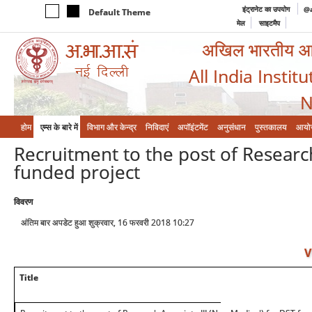
इंट्रानेट का उपयोग
@a
Default Theme
मेल
साइटमैप
अखिल भारतीय आयुर
All India Instit
N
होम
एम्‍स के बारे में
विभाग और केन्‍द्र
निविदाएं
अपॉइंटमेंट
अनुसंधान
पुस्तकालय
आयो
Recruitment to the post of Research
funded project
विवरण
अंतिम बार अपडेट हुआ शुक्रवार, 16 फरवरी 2018 10:27
V
Title