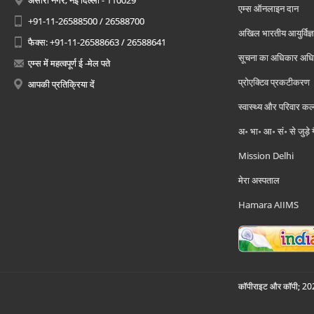
अंसारी नगर, नई दिल्ली - 110029
एम्स ऑनलाइन दान
+91-11-26588500 / 26588700
अखिल भारतीय आयुर्विज्ञ
फैक्स: +91-11-26588663 / 26588641
सूचना का अधिकार अध
एम्स में महत्वपूर्ण ई -मेल पते
प्रोएक्टिव प्रकटीकरण
आपकी प्रतिक्रिया दें
स्वास्थ्य और परिवार कल
अ॰ भा॰ आ॰ सं॰ से जुड़े
Mission Delhi
मेरा अस्पताल
Hamara AIIMS
कॉपीराइट और कॉपी; 2026