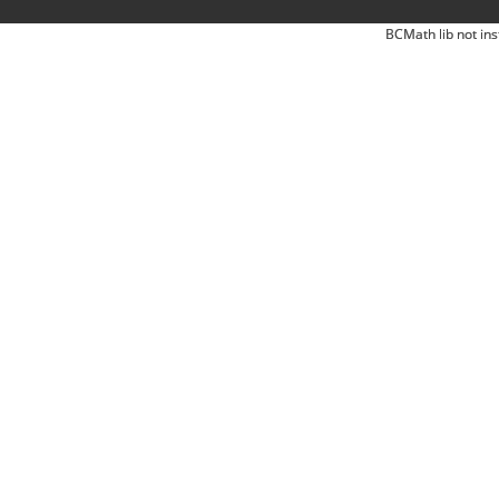
BCMath lib not ins