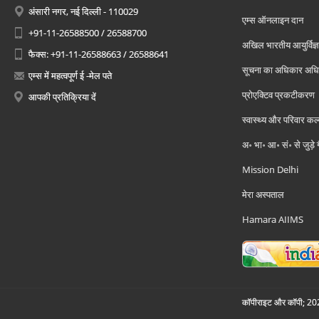
अंसारी नगर, नई दिल्ली - 110029
एम्स ऑनलाइन दान
+91-11-26588500 / 26588700
अखिल भारतीय आयुर्विज्ञ
फैक्स: +91-11-26588663 / 26588641
सूचना का अधिकार अध
एम्स में महत्वपूर्ण ई -मेल पते
प्रोएक्टिव प्रकटीकरण
आपकी प्रतिक्रिया दें
स्वास्थ्य और परिवार कल
अ॰ भा॰ आ॰ सं॰ से जुड़े
Mission Delhi
मेरा अस्पताल
Hamara AIIMS
कॉपीराइट और कॉपी; 2026