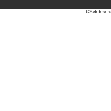
BCMath lib not ins