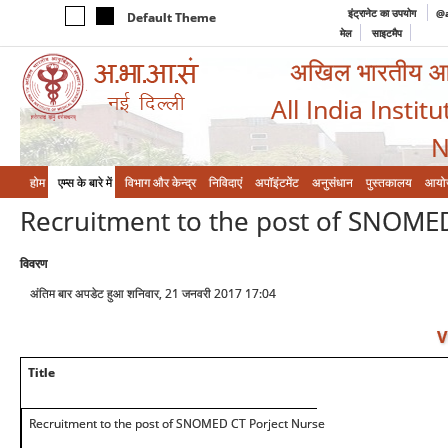
इंट्रानेट का उपयोग
@a
Default Theme
मेल
साइटमैप
अखिल भारतीय आयुर
All India Instit
N
होम
एम्‍स के बारे में
विभाग और केन्‍द्र
निविदाएं
अपॉइंटमेंट
अनुसंधान
पुस्तकालय
आयो
Recruitment to the post of SNOME
विवरण
अंतिम बार अपडेट हुआ शनिवार, 21 जनवरी 2017 17:04
V
Title
Recruitment to the post of SNOMED CT Porject Nurse