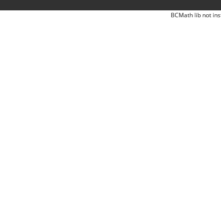
BCMath lib not ins