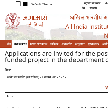
इंट्रानेट का उपयोग
@a
Default Theme
मेल
साइटमैप
अखिल भारतीय आयुर
All India Instit
N
होम
एम्‍स के बारे में
विभाग और केन्‍द्र
निविदाएं
अपॉइंटमेंट
अनुसंधान
पुस्तकालय
आयो
Applications are invited for the po
funded project in the department 
विवरण
अंतिम बार अपडेट हुआ शनिवार, 21 जनवरी 2017 12:12
V
Title