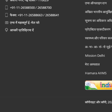
अंसारी नगर, नई दिल्ली - 110029
एम्स ऑनलाइन दान
+91-11-26588500 / 26588700
अखिल भारतीय आयुर्विज्ञ
फैक्स: +91-11-26588663 / 26588641
सूचना का अधिकार अध
एम्स में महत्वपूर्ण ई -मेल पते
प्रोएक्टिव प्रकटीकरण
आपकी प्रतिक्रिया दें
स्वास्थ्य और परिवार कल
अ॰ भा॰ आ॰ सं॰ से जुड़े
Mission Delhi
मेरा अस्पताल
Hamara AIIMS
कॉपीराइट और कॉपी; 2026