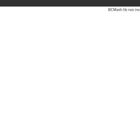
BCMath lib not ins