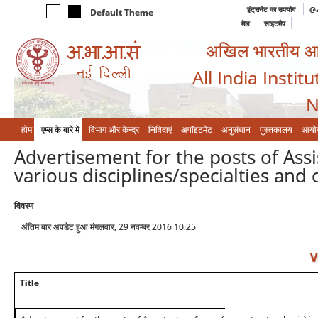
इंट्रानेट का उपयोग
@a
Default Theme
मेल
साइटमैप
अखिल भारतीय आयुर
All India Instit
N
होम
एम्‍स के बारे में
विभाग और केन्‍द्र
निविदाएं
अपॉइंटमेंट
अनुसंधान
पुस्तकालय
आयो
Advertisement for the posts of Assi
various disciplines/specialties and
विवरण
अंतिम बार अपडेट हुआ मंगलवार, 29 नवम्बर 2016 10:25
V
Title