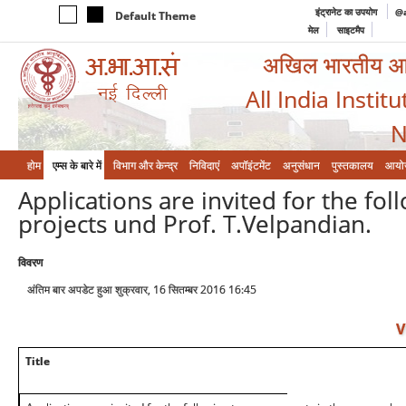
इंट्रानेट का उपयोग
@a
Default Theme
मेल
साइटमैप
अखिल भारतीय आयुर
All India Instit
N
होम
एम्‍स के बारे में
विभाग और केन्‍द्र
निविदाएं
अपॉइंटमेंट
अनुसंधान
पुस्तकालय
आयो
Applications are invited for the fo
projects und Prof. T.Velpandian.
विवरण
अंतिम बार अपडेट हुआ शुक्रवार, 16 सितम्बर 2016 16:45
V
Title