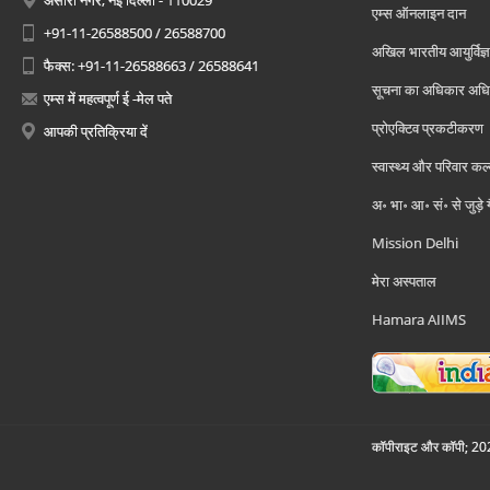
अंसारी नगर, नई दिल्ली - 110029
एम्स ऑनलाइन दान
+91-11-26588500 / 26588700
अखिल भारतीय आयुर्विज्ञ
फैक्स: +91-11-26588663 / 26588641
सूचना का अधिकार अध
एम्स में महत्वपूर्ण ई -मेल पते
प्रोएक्टिव प्रकटीकरण
आपकी प्रतिक्रिया दें
स्वास्थ्य और परिवार कल
अ॰ भा॰ आ॰ सं॰ से जुड़े
Mission Delhi
मेरा अस्पताल
Hamara AIIMS
कॉपीराइट और कॉपी; 2026