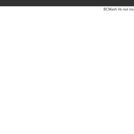
BCMath lib not ins