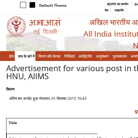
इंट्रानेट का उपयोग
@a
Default Theme
मेल
साइटमैप
अखिल भारतीय आयुर
All India Instit
N
होम
एम्‍स के बारे में
विभाग और केन्‍द्र
निविदाएं
अपॉइंटमेंट
अनुसंधान
पुस्तकालय
आयो
Advertisement for various post in
HNU, AIIMS
विवरण
अंतिम बार अपडेट हुआ मंगलवार, 01 सितम्बर 2015 16:43
V
Title