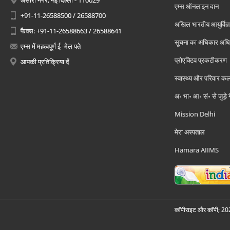
अंसारी नगर, नई दिल्ली - 110029
एम्स ऑनलाइन दान
+91-11-26588500 / 26588700
अखिल भारतीय आयुर्विज्ञ
फैक्स: +91-11-26588663 / 26588641
सूचना का अधिकार अध
एम्स में महत्वपूर्ण ई -मेल पते
प्रोएक्टिव प्रकटीकरण
आपकी प्रतिक्रिया दें
स्वास्थ्य और परिवार कल
अ॰ भा॰ आ॰ सं॰ से जुड़े
Mission Delhi
मेरा अस्पताल
Hamara AIIMS
कॉपीराइट और कॉपी; 2026