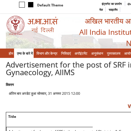
इंट्रानेट का उपयोग
@a
Default Theme
मेल
साइटमैप
अखिल भारतीय आयुर
All India Instit
N
होम
एम्‍स के बारे में
विभाग और केन्‍द्र
निविदाएं
अपॉइंटमेंट
अनुसंधान
पुस्तकालय
आयो
Advertisement for the post of SRF 
Gynaecology, AIIMS
विवरण
अंतिम बार अपडेट हुआ सोमवार, 31 अगस्त 2015 12:00
V
Title