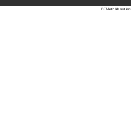
BCMath lib not ins