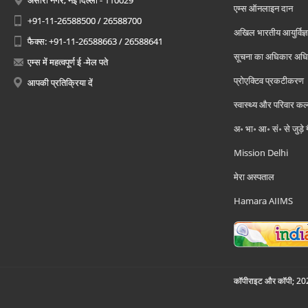
अंसारी नगर, नई दिल्ली - 110029
एम्स ऑनलाइन दान
+91-11-26588500 / 26588700
अखिल भारतीय आयुर्विज्ञ
फैक्स: +91-11-26588663 / 26588641
सूचना का अधिकार अध
एम्स में महत्वपूर्ण ई -मेल पते
प्रोएक्टिव प्रकटीकरण
आपकी प्रतिक्रिया दें
स्वास्थ्य और परिवार कल
अ॰ भा॰ आ॰ सं॰ से जुड़े
Mission Delhi
मेरा अस्पताल
Hamara AIIMS
कॉपीराइट और कॉपी; 2026