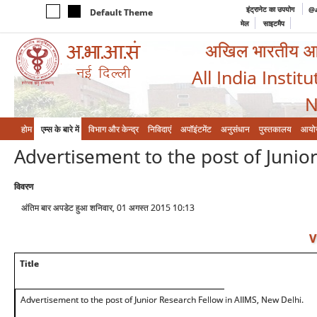
इंट्रानेट का उपयोग
@a
Default Theme
मेल
साइटमैप
अखिल भारतीय आयुर
All India Instit
N
होम
एम्‍स के बारे में
विभाग और केन्‍द्र
निविदाएं
अपॉइंटमेंट
अनुसंधान
पुस्तकालय
आयो
Advertisement to the post of Junio
विवरण
अंतिम बार अपडेट हुआ शनिवार, 01 अगस्त 2015 10:13
V
Title
Advertisement to the post of Junior Research Fellow in AIIMS, New Delhi.