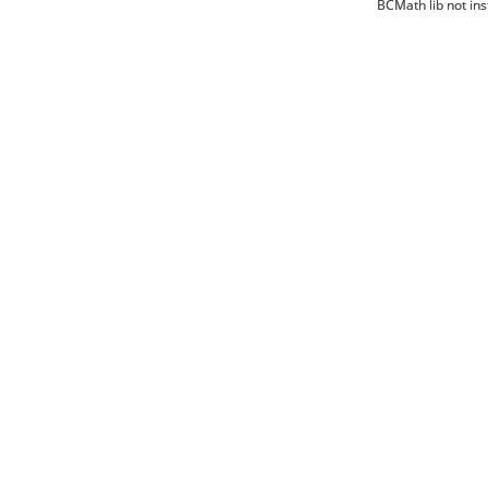
BCMath lib not ins