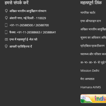
हमसे संपर्क करें
महत्वपूर्ण लिंक
अखिल भारतीय आयुर्विज्ञान संस्थान
नागरिक चार्टर
अंसारी नगर, नई दिल्ली - 110029
एम्स ऑनलाइन दान
+91-11-26588500 / 26588700
अखिल भारतीय आयुर्विज्ञ
फैक्स: +91-11-26588663 / 26588641
सूचना का अधिकार अध
एम्स में महत्वपूर्ण ई -मेल पते
प्रोएक्टिव प्रकटीकरण
आपकी प्रतिक्रिया दें
स्वास्थ्य और परिवार कल
अ॰ भा॰ आ॰ सं॰ से जुड़े
Mission Delhi
मेरा अस्पताल
Hamara AIIMS