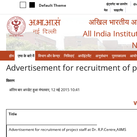
इंट्रानेट का उपयोग
@a
Default Theme
मेल
साइटमैप
अखिल भारतीय आयुर
All India Instit
N
होम
एम्‍स के बारे में
विभाग और केन्‍द्र
निविदाएं
अपॉइंटमेंट
अनुसंधान
पुस्तकालय
आयो
Advertisement for recruitment of pr
विवरण
अंतिम बार अपडेट हुआ मंगलवार, 12 मई 2015 10:41
V
Title
Advertisement for recruitment of project staff at Dr. R.P.Centre,AIIMS