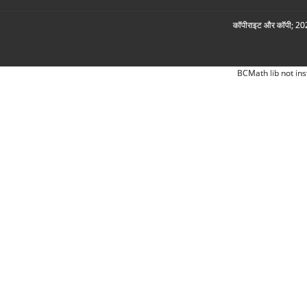
कॉपीराइट और कॉपी; 2026
BCMath lib not ins