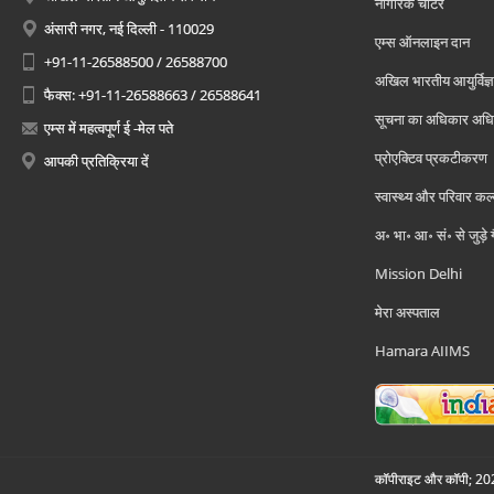
नागरिक चार्टर
अंसारी नगर, नई दिल्ली - 110029
एम्स ऑनलाइन दान
+91-11-26588500 / 26588700
अखिल भारतीय आयुर्विज्ञ
फैक्स: +91-11-26588663 / 26588641
सूचना का अधिकार अध
एम्स में महत्वपूर्ण ई -मेल पते
प्रोएक्टिव प्रकटीकरण
आपकी प्रतिक्रिया दें
स्वास्थ्य और परिवार कल
अ॰ भा॰ आ॰ सं॰ से जुड़े
Mission Delhi
मेरा अस्पताल
Hamara AIIMS
कॉपीराइट और कॉपी; 2026