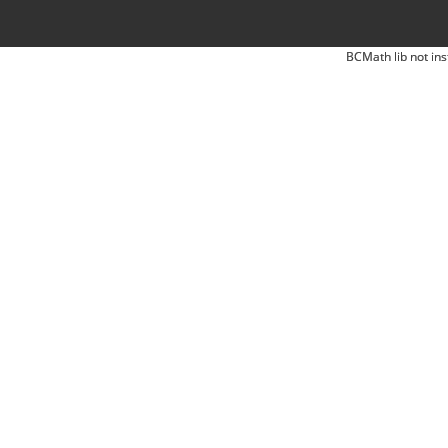
BCMath lib not ins