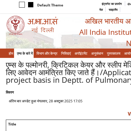
इंट्रानेट का उपयोग
@a
Default Theme
मेल
साइटमैप
अखिल भारतीय आयुर
All India Instit
N
होम
एम्‍स के बारे में
विभाग और केन्‍द्र
निविदाएं
अपॉइंटमेंट
अनुसंधान
पुस्तकालय
आयो
एम्स के पल्मोनरी, क्रिटिकल केयर और स्लीप मे
लिए आवेदन आमंत्रित किए जाते हैं।/Appl
project basis in Deptt. of Pulmonar
विवरण
अंतिम बार अपडेट हुआ मंगलवार, 28 अक्टूबर 2025 17:05
V
Title