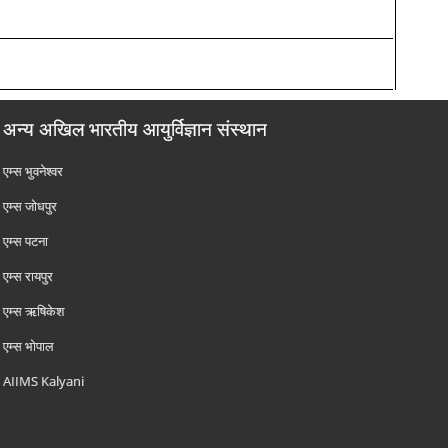
अन्य अखिल भारतीय आयुर्विज्ञान संस्थान
एम्‍स भुवनेश्वर
एम्‍स जोधपुर
एम्‍स पटना
एम्‍स रायपुर
एम्‍स ऋषिकेश
एम्‍स भोपाल
AIIMS Kalyani