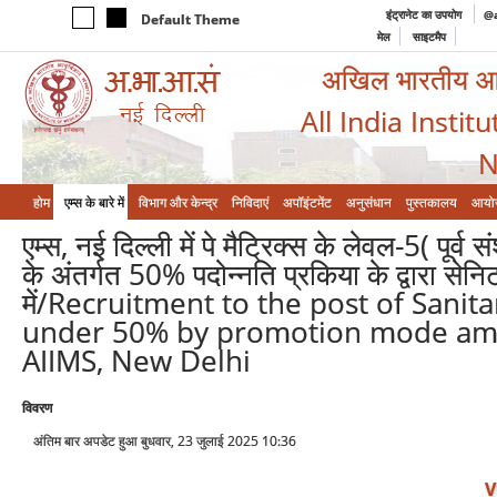
इंट्रानेट का उपयोग
@a
Default Theme
मेल
साइटमैप
अखिल भारतीय आयुर
All India Instit
N
होम
एम्‍स के बारे में
विभाग और केन्‍द्र
निविदाएं
अपॉइंटमेंट
अनुसंधान
पुस्तकालय
आयो
एम्स, नई दिल्ली में पे मैट्रिक्स के लेवल-5( प
के अंतर्गत 50% पदोन्नति प्रकिया के द्वारा सेनिटरी
में/Recruitment to the post of Sanita
under 50% by promotion mode amon
AIIMS, New Delhi
विवरण
अंतिम बार अपडेट हुआ बुधवार, 23 जुलाई 2025 10:36
V