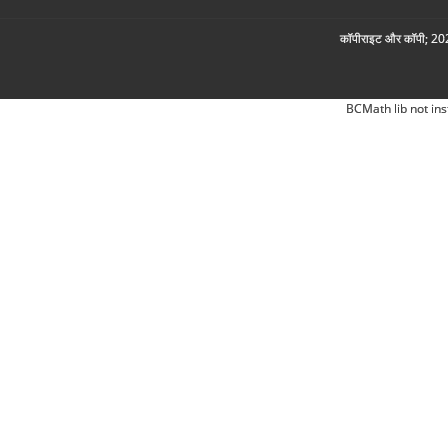
कॉपीराइट और कॉपी; 2026
BCMath lib not ins