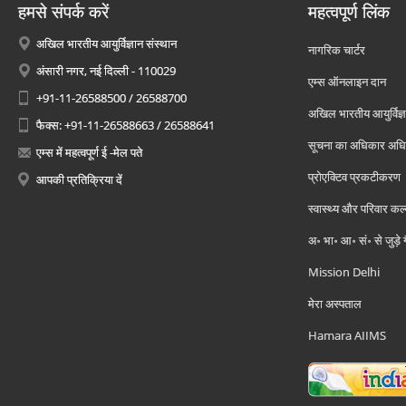
हमसे संपर्क करें
महत्वपूर्ण लिंक
अखिल भारतीय आयुर्विज्ञान संस्थान
नागरिक चार्टर
अंसारी नगर, नई दिल्ली - 110029
एम्स ऑनलाइन दान
+91-11-26588500 / 26588700
अखिल भारतीय आयुर्विज्ञ
फैक्स: +91-11-26588663 / 26588641
सूचना का अधिकार अध
एम्स में महत्वपूर्ण ई -मेल पते
प्रोएक्टिव प्रकटीकरण
आपकी प्रतिक्रिया दें
स्वास्थ्य और परिवार कल
अ॰ भा॰ आ॰ सं॰ से जुड़े
Mission Delhi
मेरा अस्पताल
Hamara AIIMS