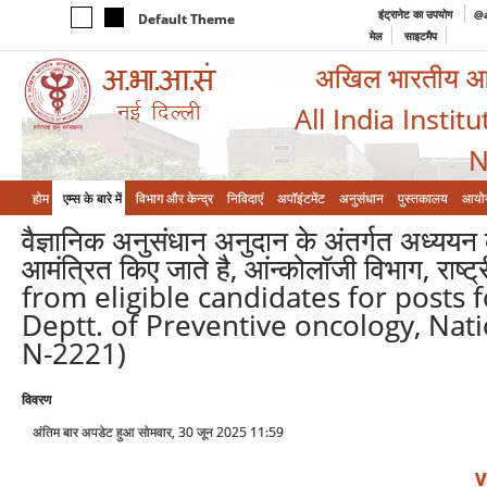
इंट्रानेट का उपयोग
@a
Default Theme
मेल
साइटमैप
अखिल भारतीय आयुर
All India Instit
N
होम
एम्‍स के बारे में
विभाग और केन्‍द्र
निविदाएं
अपॉइंटमेंट
अनुसंधान
पुस्तकालय
आयो
वैज्ञानिक अनुसंधान अनुदान के अंतर्गत अध्ययन 
आमंत्रित किए जाते है, आंन्कोलॉजी विभाग, राष
from eligible candidates for posts 
Deptt. of Preventive oncology, Natio
N-2221)
विवरण
अंतिम बार अपडेट हुआ सोमवार, 30 जून 2025 11:59
V