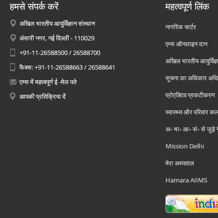
हमसे संपर्क करें
महत्वपूर्ण लिंक
अखिल भारतीय आयुर्विज्ञान संस्थान
नागरिक चार्टर
अंसारी नगर, नई दिल्ली - 110029
एम्स ऑनलाइन दान
+91-11-26588500 / 26588700
अखिल भारतीय आयुर्विज्ञ
फैक्स: +91-11-26588663 / 26588641
सूचना का अधिकार अध
एम्स में महत्वपूर्ण ई -मेल पते
प्रोएक्टिव प्रकटीकरण
आपकी प्रतिक्रिया दें
स्वास्थ्य और परिवार कल
अ॰ भा॰ आ॰ सं॰ से जुड़े
Mission Delhi
मेरा अस्पताल
Hamara AIIMS