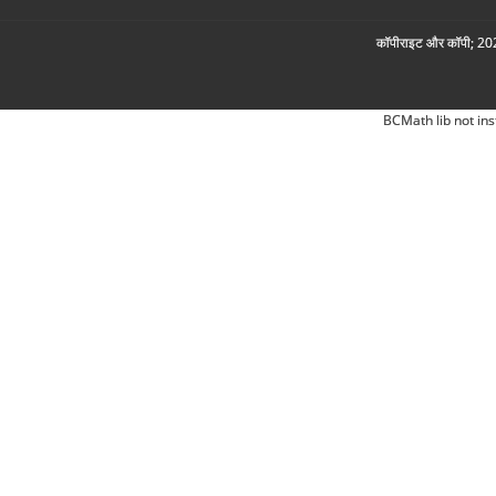
कॉपीराइट और कॉपी; 2026
BCMath lib not ins