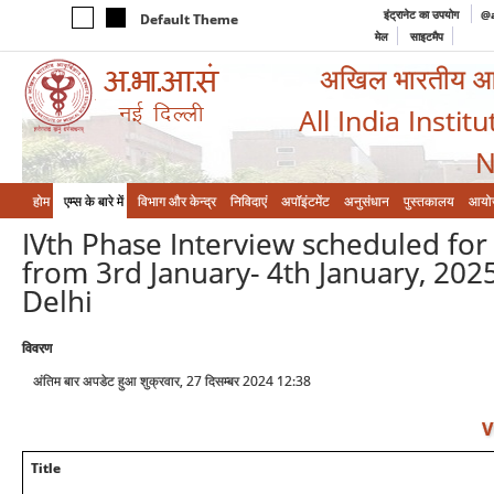
इंट्रानेट का उपयोग
@a
Default Theme
मेल
साइटमैप
अखिल भारतीय आयुर
All India Instit
N
होम
एम्‍स के बारे में
विभाग और केन्‍द्र
निविदाएं
अपॉइंटमेंट
अनुसंधान
पुस्तकालय
आयो
IVth Phase Interview scheduled for
from 3rd January- 4th January, 202
Delhi
विवरण
अंतिम बार अपडेट हुआ शुक्रवार, 27 दिसम्बर 2024 12:38
V
Title