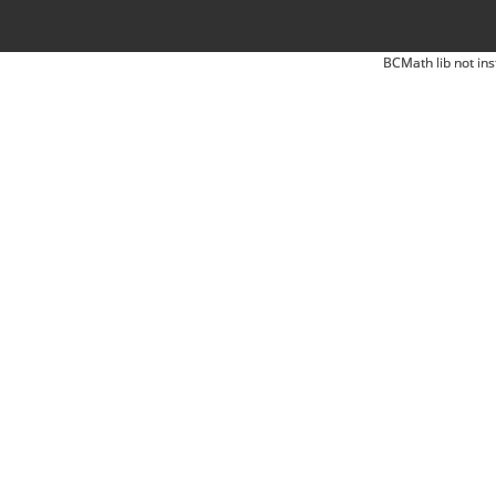
BCMath lib not ins