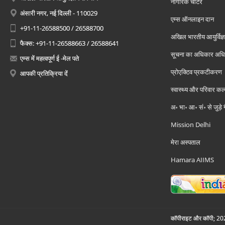
नागरिक चार्टर
अंसारी नगर, नई दिल्ली - 110029
एम्स ऑनलाइन दान
+91-11-26588500 / 26588700
अखिल भारतीय आयुर्विज्ञ
फैक्स: +91-11-26588663 / 26588641
सूचना का अधिकार अध
एम्स में महत्वपूर्ण ई -मेल पते
प्रोएक्टिव प्रकटीकरण
आपकी प्रतिक्रिया दें
स्वास्थ्य और परिवार कल
अ॰ भा॰ आ॰ सं॰ से जुड़े
Mission Delhi
मेरा अस्पताल
Hamara AIIMS
कॉपीराइट और कॉपी; 2026