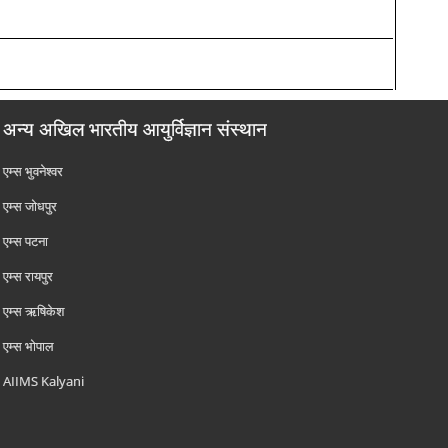
अन्य अखिल भारतीय आयुर्विज्ञान संस्थान
एम्‍स भुवनेश्वर
एम्‍स जोधपुर
एम्‍स पटना
एम्‍स रायपुर
एम्‍स ऋषिकेश
एम्‍स भोपाल
AIIMS Kalyani