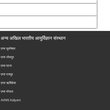
अन्य अखिल भारतीय आयुर्विज्ञान संस्थान
एम्‍स भुवनेश्वर
एम्‍स जोधपुर
एम्‍स पटना
एम्‍स रायपुर
एम्‍स ऋषिकेश
एम्‍स भोपाल
AIIMS Kalyani