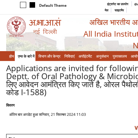
इंट्रानेट का उपयोग
@a
Default Theme
मेल
साइटमैप
अखिल भारतीय आयुर
All India Instit
N
होम
एम्‍स के बारे में
विभाग और केन्‍द्र
निविदाएं
अपॉइंटमेंट
अनुसंधान
पुस्तकालय
आयो
Applications are invited for follow
Deptt. of Oral Pathology & Microbiolo
लिए आवेदन आमंत्रित किए जाते है, ओरल पैथोलॉ
कोड I-1588)
विवरण
अंतिम बार अपडेट हुआ शनिवार, 21 सितम्बर 2024 11:03
V