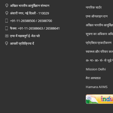
अखिल भारतीय आयुर्विज्ञान संस्थान
नागरिक चार्टर
अंसारी नगर, नई दिल्ली - 110029
एम्स ऑनलाइन दान
+91-11-26588500 / 26588700
अखिल भारतीय आयुर्विज्ञ
फैक्स: +91-11-26588663 / 26588641
सूचना का अधिकार अध
एम्स में महत्वपूर्ण ई -मेल पते
प्रोएक्टिव प्रकटीकरण
आपकी प्रतिक्रिया दें
स्वास्थ्य और परिवार कल
अ॰ भा॰ आ॰ सं॰ से जुड़े
Mission Delhi
मेरा अस्पताल
Hamara AIIMS