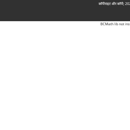
कॉपीराइट और कॉपी; 2026
BCMath lib not ins