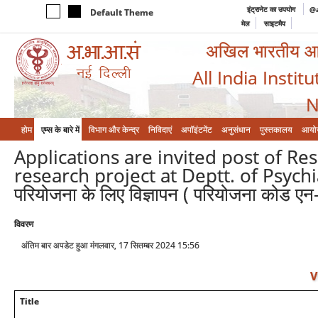
इंट्रानेट का उपयोग
@a
Default Theme
मेल
साइटमैप
अखिल भारतीय आयुर
All India Instit
N
होम
एम्‍स के बारे में
विभाग और केन्‍द्र
निविदाएं
अपॉइंटमेंट
अनुसंधान
पुस्तकालय
आयो
Applications are invited post of Res
research project at Deptt. of Psychiatry,
परियोजना के लिए विज्ञापन ( परियोजना कोड ए
विवरण
अंतिम बार अपडेट हुआ मंगलवार, 17 सितम्बर 2024 15:56
V
Title