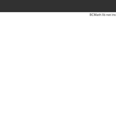
BCMath lib not ins