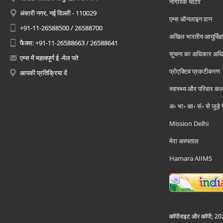
नागरिक चार्टर
अंसारी नगर, नई दिल्ली - 110029
एम्स ऑनलाइन दान
+91-11-26588500 / 26588700
अखिल भारतीय आयुर्विज्ञ
फैक्स: +91-11-26588663 / 26588641
सूचना का अधिकार अध
एम्स में महत्वपूर्ण ई -मेल पते
प्रोएक्टिव प्रकटीकरण
आपकी प्रतिक्रिया दें
स्वास्थ्य और परिवार कल
अ॰ भा॰ आ॰ सं॰ से जुड़े
Mission Delhi
मेरा अस्पताल
Hamara AIIMS
कॉपीराइट और कॉपी; 2026