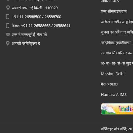
नागरिक चार्टर
अंसारी नगर, नई दिल्ली - 110029
एम्स ऑनलाइन दान
+91-11-26588500 / 26588700
अखिल भारतीय आयुर्विज्ञ
फैक्स: +91-11-26588663 / 26588641
सूचना का अधिकार अध
एम्स में महत्वपूर्ण ई -मेल पते
प्रोएक्टिव प्रकटीकरण
आपकी प्रतिक्रिया दें
स्वास्थ्य और परिवार कल
अ॰ भा॰ आ॰ सं॰ से जुड़े
Mission Delhi
मेरा अस्पताल
Hamara AIIMS
कॉपीराइट और कॉपी; 2026