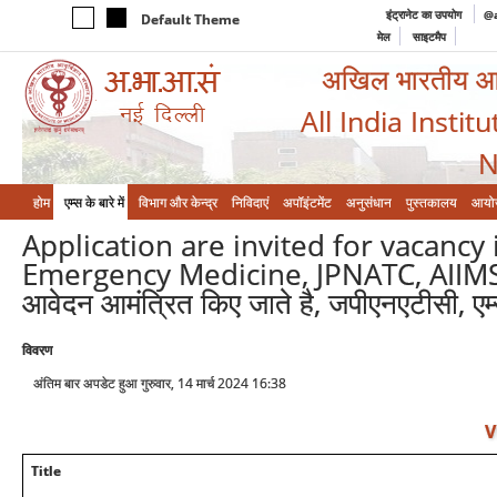
इंट्रानेट का उपयोग
@a
Default Theme
मेल
साइटमैप
अखिल भारतीय आयुर
All India Instit
N
होम
एम्‍स के बारे में
विभाग और केन्‍द्र
निविदाएं
अपॉइंटमेंट
अनुसंधान
पुस्तकालय
आयो
Application are invited for vacancy
Emergency Medicine, JPNATC, AIIMS/आईसी
आवेदन आमंत्रित किए जाते है, जपीएनएटीसी, एम
विवरण
अंतिम बार अपडेट हुआ गुरुवार, 14 मार्च 2024 16:38
V
Title