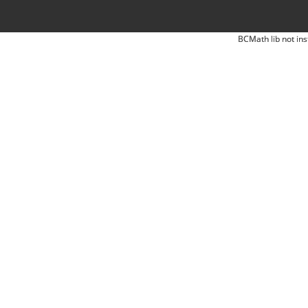
BCMath lib not ins