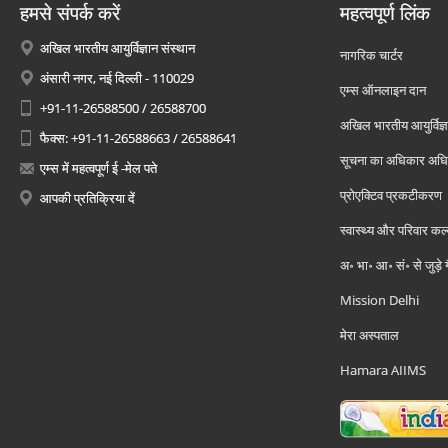
हमसे संपर्क करें
महत्वपूर्ण लिंक
अखिल भारतीय आयुर्विज्ञान संस्थान
नागरिक चार्टर
अंसारी नगर, नई दिल्ली - 110029
एम्स ऑनलाइन दान
+91-11-26588500 / 26588700
अखिल भारतीय आयुर्विज्ञ
फैक्स: +91-11-26588663 / 26588641
सूचना का अधिकार अध
एम्स में महत्वपूर्ण ई -मेल पते
प्रोएक्टिव प्रकटीकरण
आपकी प्रतिक्रिया दें
स्वास्थ्य और परिवार कल
अ॰ भा॰ आ॰ सं॰ से जुड़े
Mission Delhi
मेरा अस्पताल
Hamara AIIMS