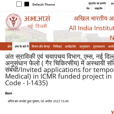
इंट्रानेट का उपयोग
@a
Default Theme
मेल
साइटमैप
अखिल भारतीय आयुर
All India Instit
N
होम
एम्‍स के बारे में
विभाग और केन्‍द्र
निविदाएं
अपॉइंटमेंट
अनुसंधान
पुस्तकालय
आयो
अंत स्राविकी एवं चयापचय विभाग, एम्स, नई दिल्ली
अनुसंधान फेलो ( गैर चिकित्सीय) में अस्थायी स
संबंधी/Invited applications for temp
Medical) in ICMR funded project in 
Code - I-1435)
विवरण
अंतिम बार अपडेट हुआ गुरुवार, 06 अप्रैल 2023 16:46
V