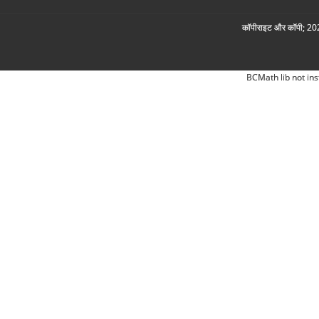
कॉपीराइट और कॉपी; 2026
BCMath lib not ins