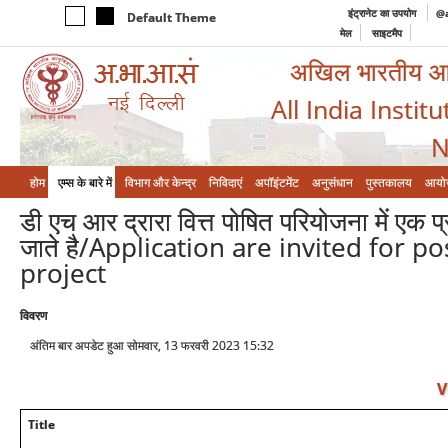
इंट्रानेट का उपयोग
@a
Default Theme
मेल
साइटमैप
अखिल भारतीय आयुर
All India Instit
N
होम
एम्‍स के बारे में
विभाग और केन्‍द्र
निविदाएं
अपॉइंटमेंट
अनुसंधान
पुस्तकालय
आयो
डी एच आर द्रारा वित्त पोषित परियोजना में एक
जाते है/Application are invited for 
project
विवरण
अंतिम बार अपडेट हुआ सोमवार, 13 फरवरी 2023 15:32
V
Title