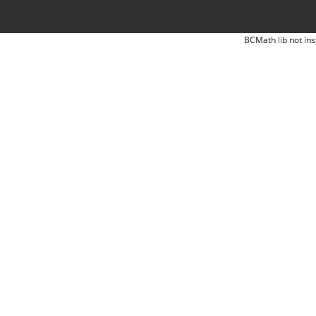
BCMath lib not ins