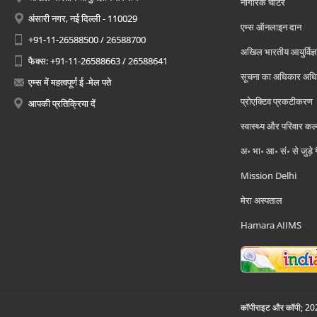
नागरिक चार्टर
अंसारी नगर, नई दिल्ली - 110029
एम्स ऑनलाइन दान
+91-11-26588500 / 26588700
अखिल भारतीय आयुर्विज्ञ
फैक्स: +91-11-26588663 / 26588641
सूचना का अधिकार अध
एम्स में महत्वपूर्ण ई -मेल पते
प्रोएक्टिव प्रकटीकरण
आपकी प्रतिक्रिया दें
स्वास्थ्य और परिवार कल
अ॰ भा॰ आ॰ सं॰ से जुड़े
Mission Delhi
मेरा अस्पताल
Hamara AIIMS
कॉपीराइट और कॉपी; 2026