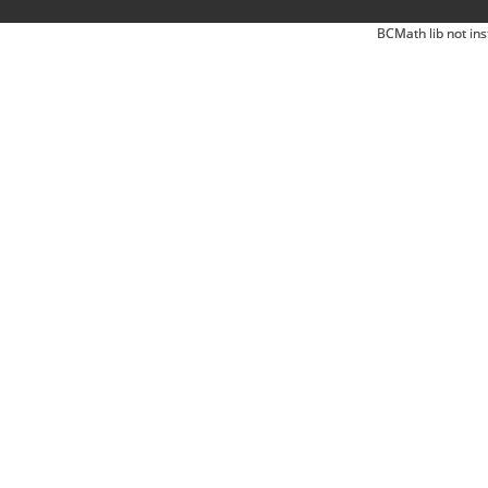
BCMath lib not ins