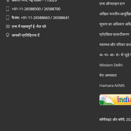
अंसारी नगर, नई दिल्ली - 110029
एम्स ऑनलाइन दान
+91-11-26588500 / 26588700
अखिल भारतीय आयुर्विज्ञ
फैक्स: +91-11-26588663 / 26588641
सूचना का अधिकार अध
एम्स में महत्वपूर्ण ई -मेल पते
प्रोएक्टिव प्रकटीकरण
आपकी प्रतिक्रिया दें
स्वास्थ्य और परिवार कल
अ॰ भा॰ आ॰ सं॰ से जुड़े
Mission Delhi
मेरा अस्पताल
Hamara AIIMS
कॉपीराइट और कॉपी; 2026