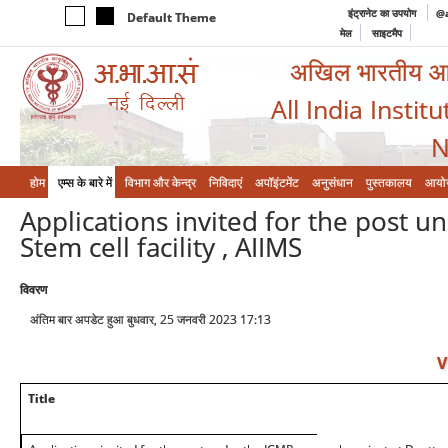
इंट्रानेट का उपयोग
@a
Default Theme
मेल
साइटमैप
अखिल भारतीय आयुर
All India Instit
N
होम
एम्‍स के बारे में
विभाग और केन्‍द्र
निविदाएं
अपॉइंटमेंट
अनुसंधान
पुस्तकालय
आयो
Applications invited for the post u
Stem cell facility , AIIMS
विवरण
अंतिम बार अपडेट हुआ बुधवार, 25 जनवरी 2023 17:13
V
Title