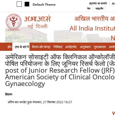
इंट्रानेट का उपयोग
@a
Default Theme
मेल
साइटमैप
अखिल भारतीय आयुर
All India Instit
N
होम
एम्‍स के बारे में
विभाग और केन्‍द्र
निविदाएं
अपॉइंटमेंट
अनुसंधान
पुस्तकालय
आयो
अमेरिकन सोसाइटी ऑफ क्लिनिकल ऑन्कोलॉजी (एएस
पोषित परियोजना के लिए जूनियर रिसर्च फेलो 
post of Junior Research Fellow (JRF
American Society of Clinical Oncol
Gynaecology
विवरण
अंतिम बार अपडेट हुआ मंगलवार, 27 सितम्बर 2022 16:27
V