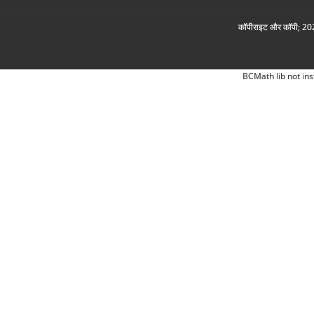
कॉपीराइट और कॉपी; 2026
BCMath lib not ins