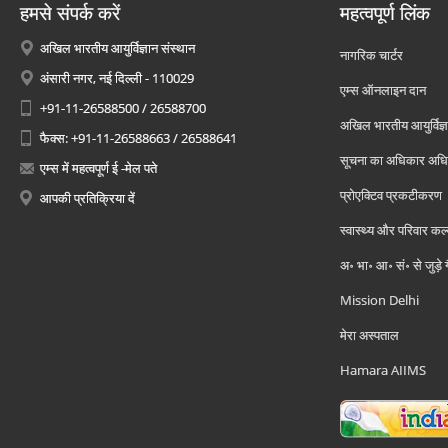
हमसे संपर्क करें
महत्वपूर्ण लिंक
अखिल भारतीय आयुर्विज्ञान संस्थान
नागरिक चार्टर
अंसारी नगर, नई दिल्ली - 110029
एम्स ऑनलाइन दान
+91-11-26588500 / 26588700
अखिल भारतीय आयुर्विज्ञ
फैक्स: +91-11-26588663 / 26588641
सूचना का अधिकार अध
एम्स में महत्वपूर्ण ई -मेल पते
प्रोएक्टिव प्रकटीकरण
आपकी प्रतिक्रिया दें
स्वास्थ्य और परिवार कल
अ॰ भा॰ आ॰ सं॰ से जुड़े
Mission Delhi
मेरा अस्पताल
Hamara AIIMS