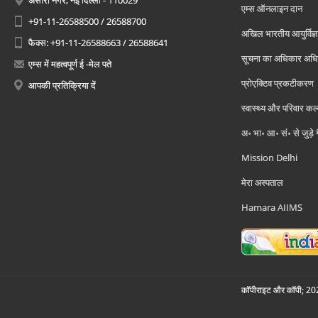
अंसारी नगर, नई दिल्ली - 110029
एम्स ऑनलाइन दान
+91-11-26588500 / 26588700
अखिल भारतीय आयुर्विज्ञ
फैक्स: +91-11-26588663 / 26588641
सूचना का अधिकार अध
एम्स में महत्वपूर्ण ई -मेल पते
प्रोएक्टिव प्रकटीकरण
आपकी प्रतिक्रिया दें
स्वास्थ्य और परिवार कल
अ॰ भा॰ आ॰ सं॰ से जुड़े
Mission Delhi
मेरा अस्पताल
Hamara AIIMS
कॉपीराइट और कॉपी; 2026