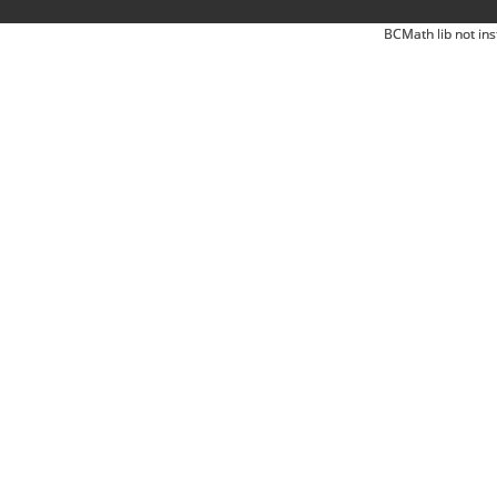
BCMath lib not ins