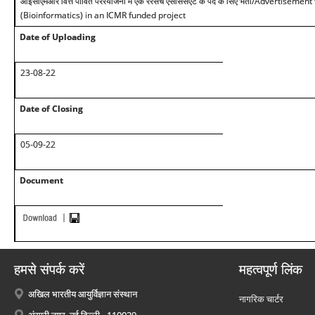
आईसीएमआर वित्त पोवित पररयोजना में एक ररसर्च एसोससएट के पद के सिए भती/Advertiseme
(Bioinformatics) in an ICMR funded project
Date of Uploading
23-08-22
Date of Closing
05-09-22
Document
हमसे संपर्क करें
महत्वपूर्ण लिंक
अखिल भारतीय आयुर्विज्ञान संस्थान
नागरिक चार्टर