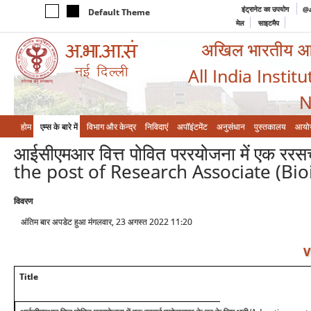
इंट्रानेट का उपयोग
@a
Default Theme
मेल
साइटमैप
अखिल भारतीय आयुर
All India Instit
N
होम
एम्‍स के बारे में
विभाग और केन्‍द्र
निविदाएं
अपॉइंटमेंट
अनुसंधान
पुस्तकालय
आयो
आईसीएमआर वित्त पोवित पररयोजना में एक रर
the post of Research Associate (Bi
विवरण
अंतिम बार अपडेट हुआ मंगलवार, 23 अगस्त 2022 11:20
V
Title