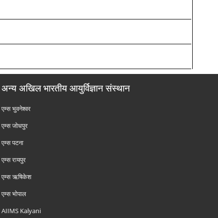
अन्य अखिल भारतीय आयुर्विज्ञान संस्थान
एम्‍स भुवनेश्वर
एम्‍स जोधपुर
एम्‍स पटना
एम्‍स रायपुर
एम्‍स ऋषिकेश
एम्‍स भोपाल
AIIMS Kalyani