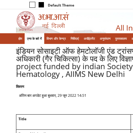
Default Theme
All I
होम
एम्‍स के बारे में
विभाग और केन्‍द्र
निविदाएं
अपॉइंटमेंट
अनुसंधान
पुस्तकालय
इंडियन सोसाइटी ऑफ हेमटोलॉजी एंड ट्रांसफ्य
अधिकारी (गैर चिकित्सा) के पद के लिए
project funded by indian Societ
Hematology , AIIMS New Delhi
विवरण
अंतिम बार अपडेट हुआ बुधवार, 29 जून 2022 14:51
Title