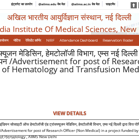
इंट्रानेट का उपयोग
@aiims.edu वेब मेल
@aiims.ac.in वेब मेल
साइटमैप
अखिल भारतीय आयुर्विज्ञान संस्थान, नई दिल्ली
ndia Institute Of Medical Sciences, New
आयोजन
नोटिस
रेसिडेंट कॉर्नर
NIRF
Attendance Dashboard
Reservation Roster
ूजन मेडिसिन, हेमटोलॉजी विभाग, एम्स नई दिल्ली द्
 विज्ञापन /Advertisement for post of Rese
y of Hematology and Transfusion Med
VIEW DETAILS
इंडियन सोसाइटी ऑफ हेमटोलॉजी एंड ट्रांसफ्यूजन मेडिसिन, हेमटोलॉजी विभाग, एम्स नई दिल्ली द्वारा वित्त पो
/Advertisement for post of Research Officer (Non Medical) in a project funded 
of Hematology , AIIMS New Delhi